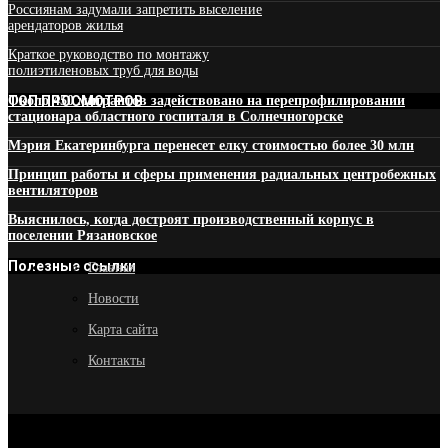
Россиянам задумали запретить выселение
арендаторов жилья
Краткое руководство по монтажу
полиэтиленовых труб для воды
ТОП ПРОСМОТРОВ
Около 450 мигрантов задействовано на перепрофилировании
стационара областного госпиталя в Солнечногорске
Мэрия Екатеринбурга перенесет елку стоимостью более 30 млн
Принцип работы и сферы применения радиальных центробежных
вентиляторов
Выяснилось, когда достроят производственный корпус в
поселении Рязановское
Полезные ссылки
Главная
Новости
Карта сайта
Контакты