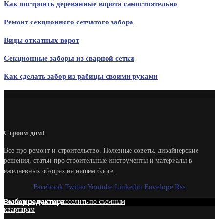
Как построить деревянные ворота самостоятельно
Ремонт секционного сетчатого забора
Виды откатных ворот
Секционные заборы из сварной сетки
Как сделать забор из рабицы своими руками
Строим дом!
Все про ремонт и строительство. Полезные советы, дизайнерские
решения, статьи про строительные инструменты и материалы в
ежедневных обзорах на нашем блоге.
Facebook
Twitter
Youtube
Linkedin
Envelope
Rss
Выбор редактора
Россиян задумали расселить по съемным
квартирам