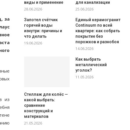
виды и применение
для канализации
28.06.2026
25.06.2026
, за
Запотел счётчик
Единый керамогранит
горячей воды
Continuum по всей
лаус
изнутри: причины и
квартире: как собрать
вное
что делать
покрытие без
аста
порожков и разнобоя
19.06.2026
14.06.2026
ного
Как выбрать
металлический
вные
уголок?
11.05.2026
овых
Стеллаж для колёс —
в из
какой выбрать:
сравнение
ебня
конструкций и
тене
материалов
анию
21.05.2026