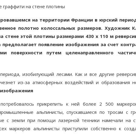
мировавшемся на территории Франции в юрский период
венное полотно колоссальных размеров. Художник К
а стене этой плотины размерами 430 х 110 м реверси
 предполагает появление изображения за счет контр
и поверхности путем целенаправленного частич
периода, изобилующий лесами. Как и все другие реверси
счезнет из-за атмосферных воздействий и образования н
 изображения
 потребовалось прикрепить к ней более 2 500 маркеро
 промышленные альпинисты, спускавшиеся по тросам с гр
ые с земли при помощи лазерной техники намечали на с
сех маркеров альпинисты приступили собственно к созд