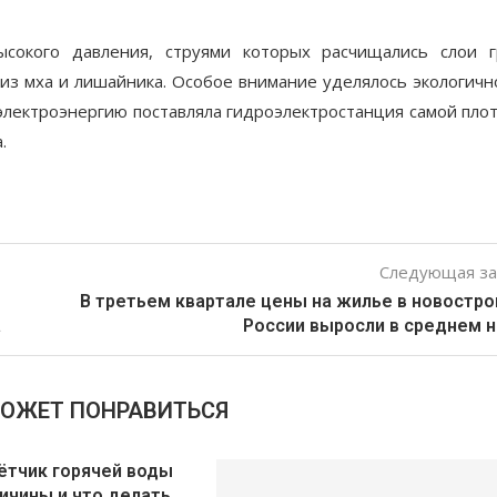
сокого давления, струями которых расчищались слои г
из мха и лишайника. Особое внимание уделялось экологичн
 электроэнергию поставляла гидроэлектростанция самой пло
.
Следующая за
В третьем квартале цены на жилье в новостро
а
России выросли в среднем н
МОЖЕТ ПОНРАВИТЬСЯ
ётчик горячей воды
ричины и что делать