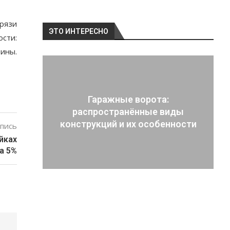
рязи
ЭТО ИНТЕРЕСНО
ости:
тины.
Гаражные ворота:
распространённые виды
конструкций и их особенности
пись
йках
а 5%