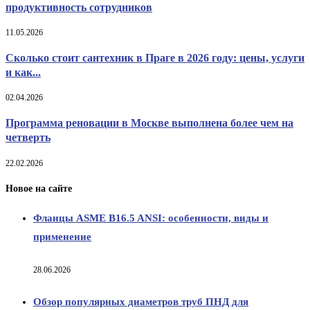
продуктивность сотрудников
11.05.2026
Сколько стоит сантехник в Праге в 2026 году: цены, услуги
и как...
02.04.2026
Программа реновации в Москве выполнена более чем на
четверть
22.02.2026
Новое на сайте
Фланцы ASME B16.5 ANSI: особенности, виды и
применение
28.06.2026
Обзор популярных диаметров труб ПНД для