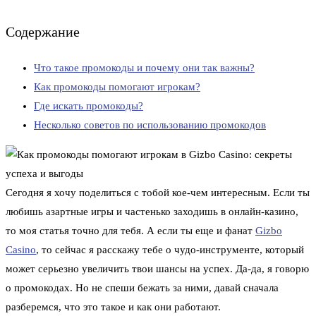
Содержание
Что такое промокоды и почему они так важны?
Как промокоды помогают игрокам?
Где искать промокоды?
Несколько советов по использованию промокодов
Сегодня я хочу поделиться с тобой кое-чем интересным. Если ты
любишь азартные игры и частенько заходишь в онлайн-казино,
то моя статья точно для тебя. А если ты еще и фанат
Gizbo
Casino
, то сейчас я расскажу тебе о чудо-инструменте, который
может серьезно увеличить твои шансы на успех. Да-да, я говорю
о промокодах. Но не спеши бежать за ними, давай сначала
разберемся, что это такое и как они работают.