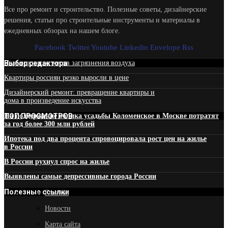
Все про ремонт и строительство. Полезные советы, дизайнерские
решения, статьи про строительные инструменты и материалы в
ежедневных обзорах на нашем блоге.
Facebook
Twitter
Youtube
Linkedin
Envelope
Rss
Выбор редактора
Названо число жертв загрязнения воздуха
Квартиры россиян резко выросли в цене
Дизайнерский ремонт: превращение квартиры и
дома в произведение искусства
ТОП ПРОСМОТРОВ
На поддержание облика усадьбы Коломенское в Москве потратят
за год более 300 млн рублей
Ипотека под два процента спровоцировала рост цен на жилье
в России
В России рухнул спрос на жилье
Выявлены самые депрессивные города России
Полезные ссылки
Главная
Новости
Карта сайта