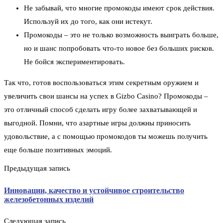
Не забывай, что многие промокоды имеют срок действия.
Используй их до того, как они истекут.
Промокоды – это не только возможность выиграть больше,
но и шанс попробовать что-то новое без больших рисков.
Не бойся экспериментировать.
Так что, готов воспользоваться этим секретным оружием и
увеличить свои шансы на успех в Gizbo Casino? Промокоды –
это отличный способ сделать игру более захватывающей и
выгодной. Помни, что азартные игры должны приносить
удовольствие, а с помощью промокодов ты можешь получить
еще больше позитивных эмоций.
Предыдущая запись
Инновации, качество и устойчивое строительство
железобетонных изделий
Следующая запись