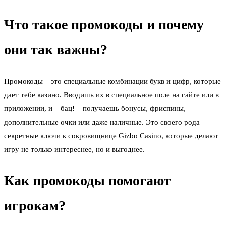
Что такое промокоды и почему
они так важны?
Промокоды – это специальные комбинации букв и цифр, которые
дает тебе казино. Вводишь их в специальное поле на сайте или в
приложении, и – бац! – получаешь бонусы, фриспины,
дополнительные очки или даже наличные. Это своего рода
секретные ключи к сокровищнице Gizbo Casino, которые делают
игру не только интереснее, но и выгоднее.
Как промокоды помогают
игрокам?