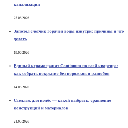
канализации
25.06.2026
Запотел счётчик горячей воды изнутри: причины и что
делать
19.06.2026
Единый керамогранит Continuum по всей квартире:
как собрать покрытие без порожков и разнобоя
14.06.2026
Стеллаж для колёс — какой выбрать: сравнение
конструкций и материалов
21.05.2026