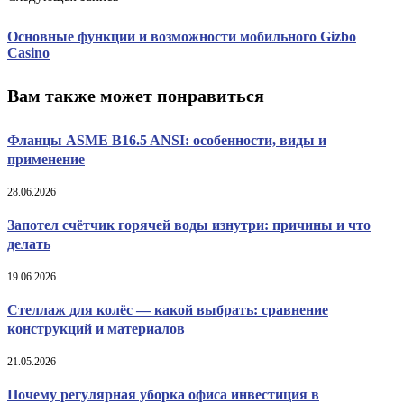
Основные функции и возможности мобильного Gizbo
Casino
Вам также может понравиться
Фланцы ASME B16.5 ANSI: особенности, виды и
применение
28.06.2026
Запотел счётчик горячей воды изнутри: причины и что
делать
19.06.2026
Стеллаж для колёс — какой выбрать: сравнение
конструкций и материалов
21.05.2026
Почему регулярная уборка офиса инвестиция в