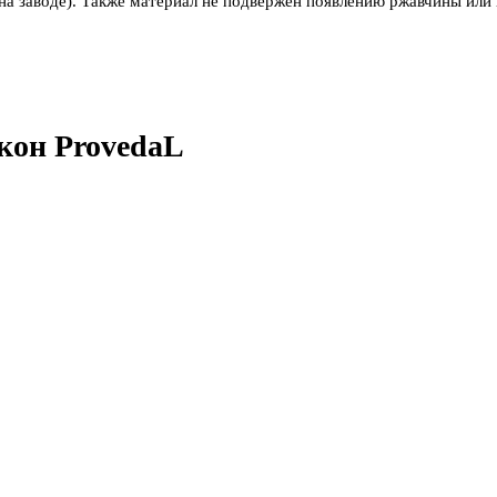
на заводе). Также материал не подвержен появлению ржавчины или
кон ProvedaL